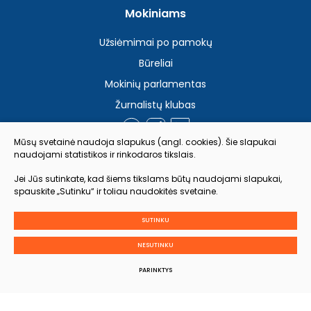
Mokiniams
Užsiėmimai po pamokų
Būreliai
Mokinių parlamentas
Žurnalistų klubas
Mūsų svetainė naudoja slapukus (angl. cookies). Šie slapukai
naudojami statistikos ir rinkodaros tikslais.
Slapukų parinktys
Jei Jūs sutinkate, kad šiems tikslams būtų naudojami slapukai,
Duomenų apsauga
spauskite „Sutinku“ ir toliau naudokitės svetaine.
SUTINKU
Sukurta:
TEXUS
NESUTINKU
© 2025 Visos teisės saugomos
PARINKTYS