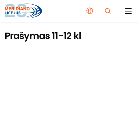
Prašymas 11-12 kl
Kembridžo mokymo programa
Išlyginamosios lietuvių kalbos pamokos
Priėmimo tvarka
Neformalusis ugdymas
Mokestis už mokslą
Asmenybės ugdymas
Stipendijos
Ugdymas karjerai
Stojamasis testas
Tarptautinės programos ir konkursai
Atvirų durų dienos
Projektas būsimiems pirmokams