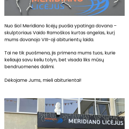
Mes žiniasklaidoje
Moksleivio uniforma
Mūsų partneriai
Biblioteka
Tėvų atsiliepimai
Nuo šiol Meridiano licėjų puošia ypatinga dovana –
Maitinimas
skulptoriaus Vaido Ramoškos kurtas angelas, kurį
Mokyklos atributika
mums dovanojo VIII-oji abiturientų laida.
Tai ne tik puošmena, jis primena mums tuos, kurie
keliauja savu keliu tolyn, bet visada liks mūsų
bendruomenės dalimi.
Dėkojame Jums, mieli abiturientai!